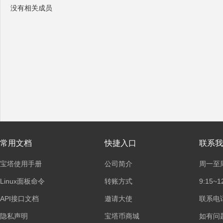
没有相关成员
塔
面
常用文档
快捷入口
联系我
宝塔使用手册
公司简介
周一至
Linux面板命令
转账方式
9:15~1
API接口文档
邀请大使
联系电话：
隐私声明
宝塔币商城
如有问