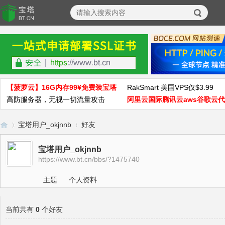
【菠萝云】16G内存99¥免费装宝塔
RakSmart 美国VPS仅$3.99
高防服务器，无视一切流量攻击
阿里云国际腾讯云aws谷歌云
宝塔用户_okjnnb
好友
宝塔用户_okjnnb
https://www.bt.cn/bbs/?1475740
宝
›
›
主题
个人资料
当前共有
0
个好友