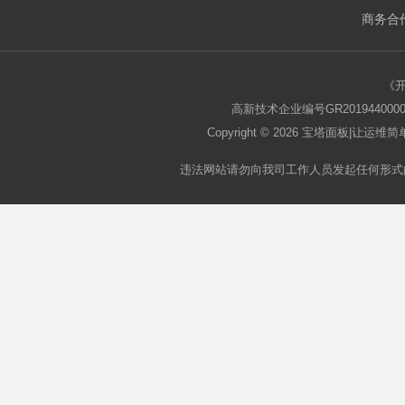
商务合作
板
《
高新技术企业编号GR2019440000
Copyright © 2026
宝塔面板
|让运维简单
违法网站请勿向我司工作人员发起任何形式
论
坛