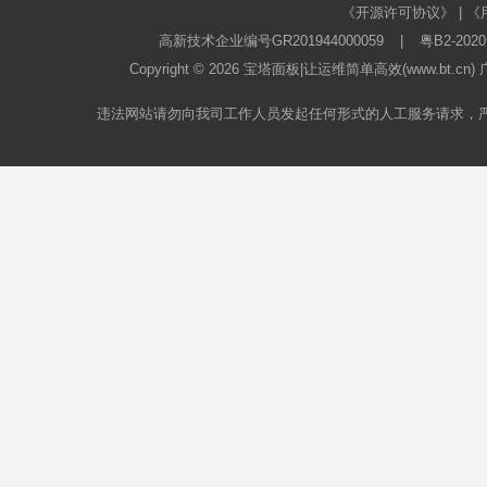
《开源许可协议》
|
《
高新技术企业编号GR201944000059
|
粤B2-2020
Copyright © 2026
宝塔面板
|让运维简单高效(www.bt.c
违法网站请勿向我司工作人员发起任何形式的人工服务请求，