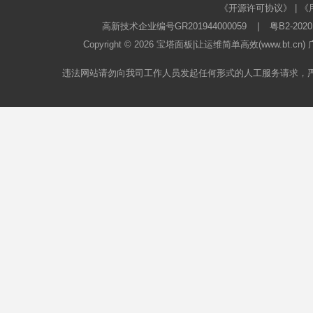
《开源许可协议》
|
《
高新技术企业编号GR201944000059
|
粤B2-2020
Copyright © 2026
宝塔面板
|让运维简单高效(www.bt.c
违法网站请勿向我司工作人员发起任何形式的人工服务请求，