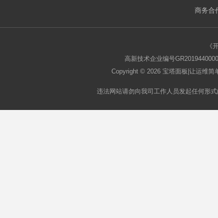
商务合作
板
《
高新技术企业编号GR2019440000
Copyright © 2026
宝塔面板
|让运维简单
违法网站请勿向我司工作人员发起任何形式
论
坛