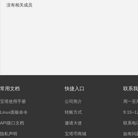
没有相关成员
塔
面
常用文档
快捷入口
联系我
宝塔使用手册
公司简介
周一至
Linux面板命令
转账方式
9:15~1
API接口文档
邀请大使
联系电话：
隐私声明
宝塔币商城
如有问