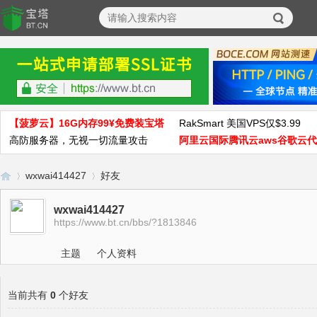
【菠萝云】16G内存99¥免费装宝塔
RakSmart 美国VPS仅$3.99
高防服务器，无视一切流量攻击
阿里云国际腾讯云aws谷歌云
wxwai414427
好友
wxwai414427
https://www.bt.cn/bbs/?1813846
宝
›
›
主题
个人资料
当前共有
0
个好友