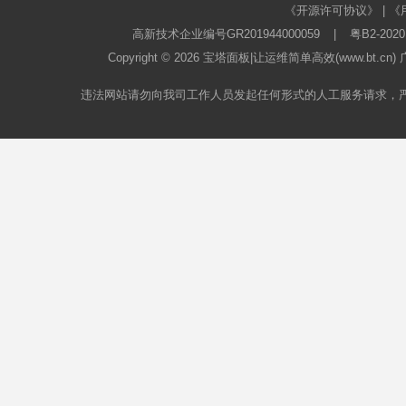
《开源许可协议》
|
《
高新技术企业编号GR201944000059
|
粤B2-2020
Copyright © 2026
宝塔面板
|让运维简单高效(www.bt.c
违法网站请勿向我司工作人员发起任何形式的人工服务请求，