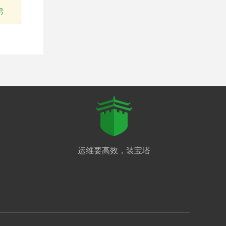
号
运维要高效，装宝塔