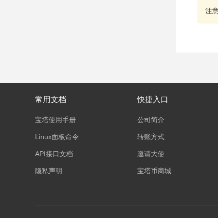
注
常用文档
快捷入口
宝塔使用手册
公司简介
Linux面板命令
转账方式
API接口文档
邀请大使
隐私声明
宝塔币商城