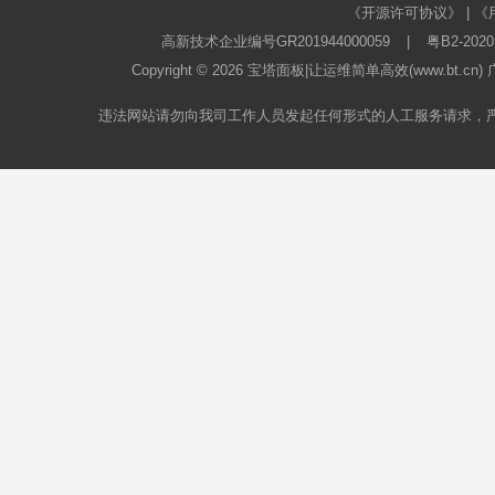
《开源许可协议》
|
《
高新技术企业编号GR201944000059
|
粤B2-2020
Copyright © 2026
宝塔面板
|让运维简单高效(www.bt.c
违法网站请勿向我司工作人员发起任何形式的人工服务请求，