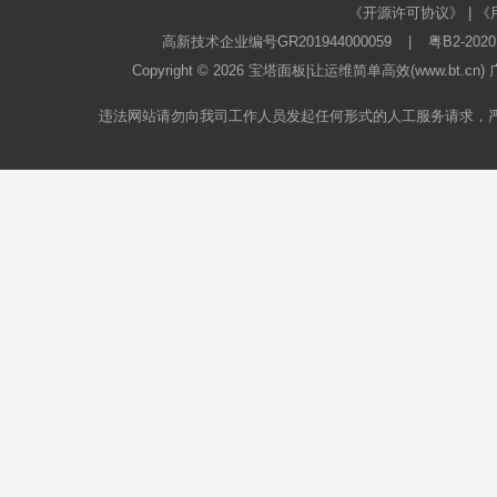
《开源许可协议》
|
《
高新技术企业编号GR201944000059
|
粤B2-2020
Copyright © 2026
宝塔面板
|让运维简单高效(www.bt.c
违法网站请勿向我司工作人员发起任何形式的人工服务请求，