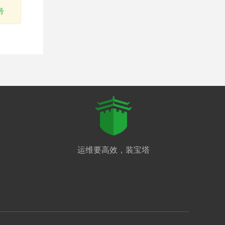
号
运维要高效，装宝塔