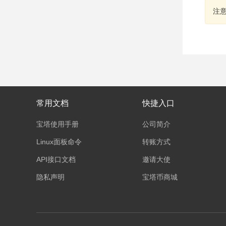
注
常用文档
快捷入口
宝塔使用手册
公司简介
Linux面板命令
转账方式
API接口文档
邀请大使
隐私声明
宝塔币商城