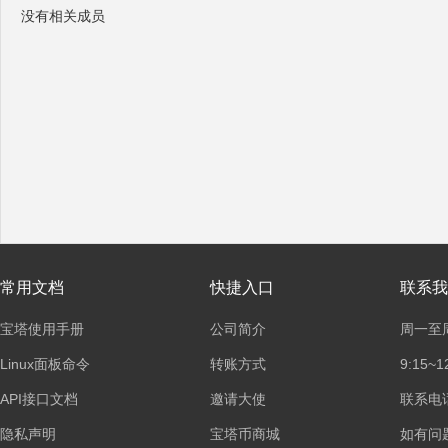
没有相关成员
塔
面
常用文档
快捷入口
联系我
宝塔使用手册
公司简介
周一至
Linux面板命令
转账方式
9:15~1
API接口文档
邀请大使
联系电话：
隐私声明
宝塔币商城
如有问