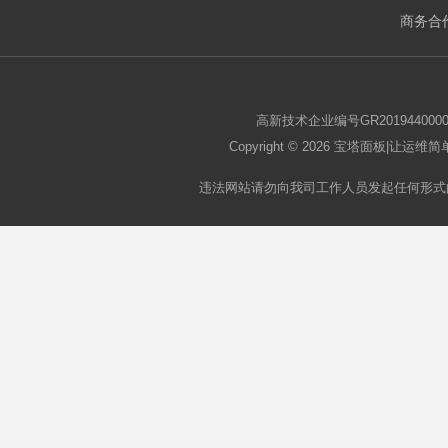
商务合作
板
高新技术企业编号GR2019440000
Copyright © 2026
宝塔面板
|让运维简单
违法网站请勿向我司工作人员发起任何形式
论
坛