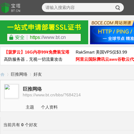
【菠萝云】16G内存99¥免费装宝塔
RakSmart 美国VPS仅$3.99
高防服务器，无视一切流量攻击
阿里云国际腾讯云aws谷歌云
巨推网络
好友
巨推网络
https://www.bt.cn/bbs/?684214
宝
›
›
主题
个人资料
当前共有
0
个好友