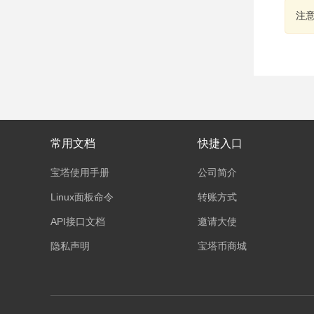
注
常用文档
快捷入口
宝塔使用手册
公司简介
Linux面板命令
转账方式
API接口文档
邀请大使
隐私声明
宝塔币商城