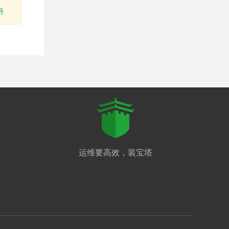
号
运维要高效，装宝塔