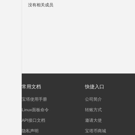
没有相关成员
塔
面
常用文档
快捷入口
宝塔使用手册
公司简介
Linux面板命令
转账方式
API接口文档
邀请大使
隐私声明
宝塔币商城