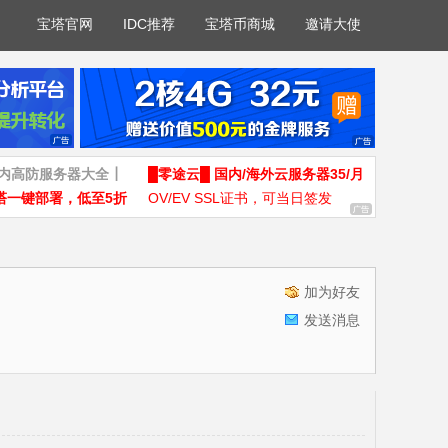
宝塔官网
IDC推荐
宝塔币商城
邀请大使
国内高防服务器大全┃
█零途云█ 国内/海外云服务器35/月
塔一键部署，低至5折
OV/EV SSL证书，可当日签发
加为好友
发送消息