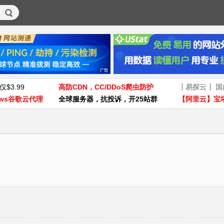
仅$3.99
高防CDN，CC/DDoS爬虫防护
┃易探云┃ 
ws谷歌云代理
全球服务器，抗投诉，开25站群
【阿里云】宝