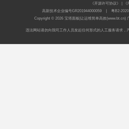
《开源许可协议》
|
《
高新技术企业编号GR201944000059
|
粤B2-2020
Copyright © 2026
宝塔面板
|让运维简单高效(www.bt.c
违法网站请勿向我司工作人员发起任何形式的人工服务请求，