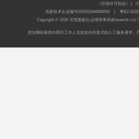
《开源许可协议》
|
《
高新技术企业编号GR201944000059
|
粤B2-2020
Copyright © 2026
宝塔面板
|让运维简单高效(www.bt.c
违法网站请勿向我司工作人员发起任何形式的人工服务请求，