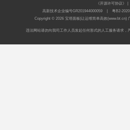
《开源许可协议》
|
高新技术企业编号GR201944000059
|
粤B2-2020
Copyright © 2026
宝塔面板
|让运维简单高效(www.bt.c
违法网站请勿向我司工作人员发起任何形式的人工服务请求，