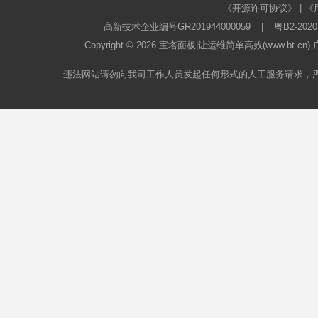
《开源许可协议》
|
《
高新技术企业编号GR201944000059
|
粤B2-2020
Copyright © 2026
宝塔面板
|让运维简单高效(www.bt.c
违法网站请勿向我司工作人员发起任何形式的人工服务请求，