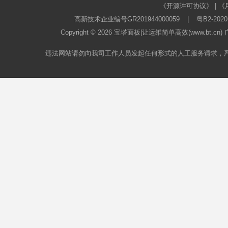
《开源许可协议》
|
《
高新技术企业编号GR201944000059
|
粤B2-2020
Copyright © 2026
宝塔面板
|让运维简单高效(www.bt.c
违法网站请勿向我司工作人员发起任何形式的人工服务请求，