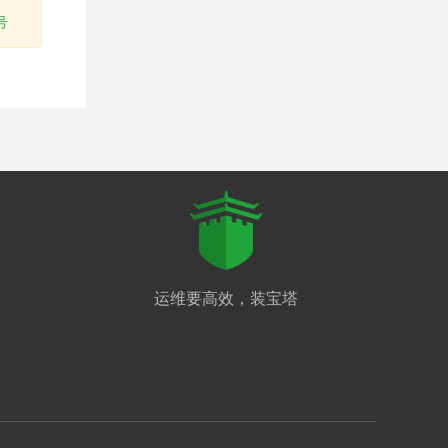
号
运维要高效，装宝塔