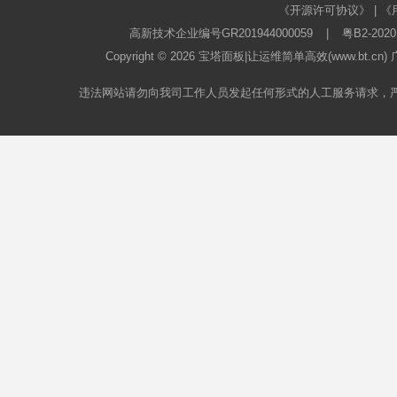
《开源许可协议》
|
《
高新技术企业编号GR201944000059
|
粤B2-2020
Copyright © 2026
宝塔面板
|让运维简单高效(www.bt.c
违法网站请勿向我司工作人员发起任何形式的人工服务请求，