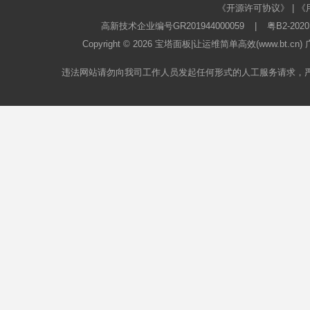
《开源许可协议》
|
《
高新技术企业编号GR201944000059
|
粤B2-2020
Copyright © 2026
宝塔面板
|让运维简单高效(www.bt.c
违法网站请勿向我司工作人员发起任何形式的人工服务请求，