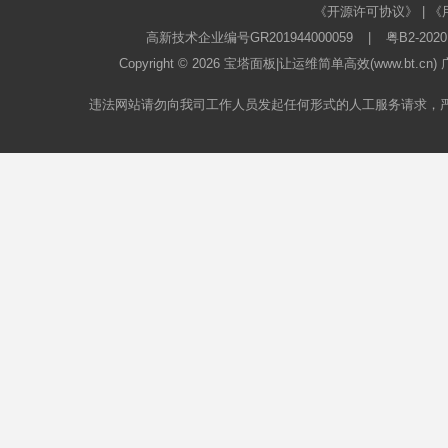
《开源许可协议》
|
《
高新技术企业编号GR201944000059
|
粤B2-2020
Copyright © 2026
宝塔面板
|让运维简单高效(www.bt.c
违法网站请勿向我司工作人员发起任何形式的人工服务请求，