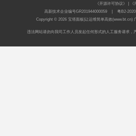
《开源许可协议》
|
《
高新技术企业编号GR201944000059
|
粤B2-2020
Copyright © 2026
宝塔面板
|让运维简单高效(www.bt.c
违法网站请勿向我司工作人员发起任何形式的人工服务请求，