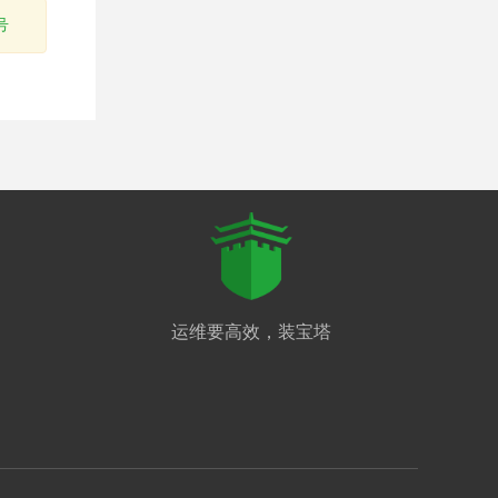
号
运维要高效，装宝塔