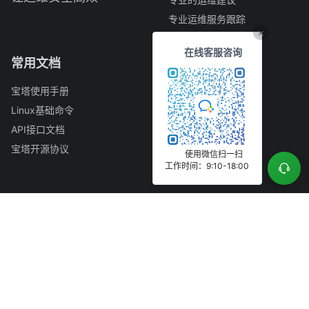
专业运维服务跟踪
×
在线客服咨询
常用文档
快捷入口
宝塔使用手册
公司简介
Linux基础命令
开发者中心
API接口文档
漏洞提交
宝塔开源协议
GitHub
使用微信扫一扫
工作时间：9:10-18:00
正版查询
联系我们
商务合作QQ（商务）：394030111
联系电话（客服）：0769-23030556
周一至周六 9:15–12:30 14:00–18:15（节假日除外）