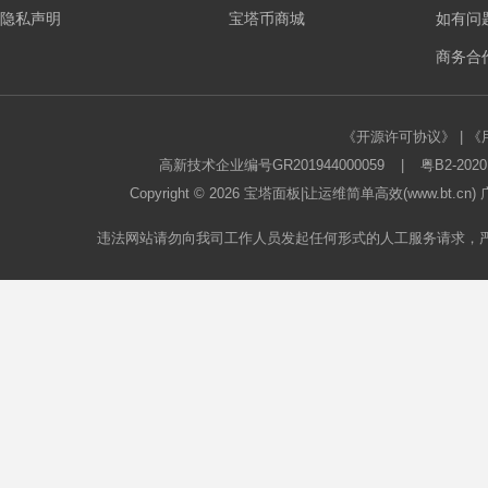
隐私声明
宝塔币商城
如有问
板
商务合作
《开源许可协议》
|
《
高新技术企业编号GR201944000059
|
粤B2-2020
Copyright © 2026
宝塔面板
|让运维简单高效(www.bt.c
违法网站请勿向我司工作人员发起任何形式的人工服务请求，
论
坛