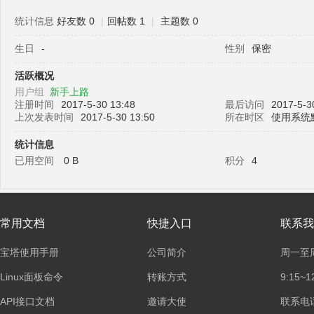
统计信息
好友数 0
|
回帖数 1
|
主题数 0
生日
-
性别
保密
塔
活跃概况
用户组
新手上路
注册时间
2017-5-30 13:48
最后访问
2017-5-3
上次发表时间
2017-5-30 13:50
所在时区
使用系统
统计信息
已用空间
0 B
积分
4
面
常用文档
快捷入口
联系我
宝塔使用手册
公司简介
周一至
Linux面板命令
转账方式
9:15~1
API接口文档
邀请大使
联系电话：