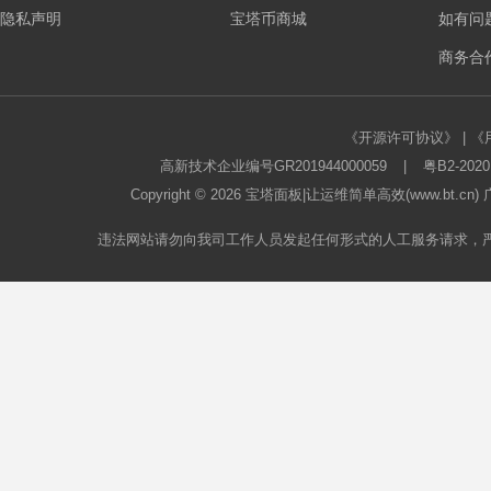
隐私声明
宝塔币商城
如有问
板
商务合作
《开源许可协议》
|
《
高新技术企业编号GR201944000059
|
粤B2-2020
Copyright © 2026
宝塔面板
|让运维简单高效(www.bt.c
违法网站请勿向我司工作人员发起任何形式的人工服务请求，
论
坛