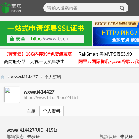
【菠萝云】16G内存99¥免费装宝塔
RakSmart 美国VPS仅$3.99
高防服务器，无视一切流量攻击
阿里云国际腾讯云aws谷歌云
wxwai414427
个人资料
wxwai414427
https://www.bt.cn/bbs/?4151
宝
›
›
主题
个人资料
wxwai414427
(UID: 4151)
邮箱状态
未验证
视频认证
未认证