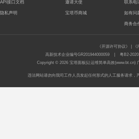
API接口文档
邀请大使
联系电话：
隐私声明
宝塔币商城
如有问
商务合作
《开源许可协议》
|
《
高新技术企业编号GR201944000059
|
粤B2-2020
Copyright © 2026
宝塔面板
|让运维简单高效(www.bt.c
违法网站请勿向我司工作人员发起任何形式的人工服务请求，