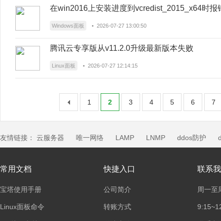
在win2016上安装进度到vcredist_2015_x64时报
Windows面板
• 2026-07-27 13:00:50
腾讯云专享版从v11.2.0升级最新版本失败
Linux面板
• 2026-07-27 12:14:15
1
2
3
4
5
6
7
友情链接：
云服务器
唯一网络
LAMP
LNMP
ddos防护
常用文档
快捷入口
联系我
宝塔使用手册
公司简介
周一至
Linux面板命令
转账方式
9:15~1