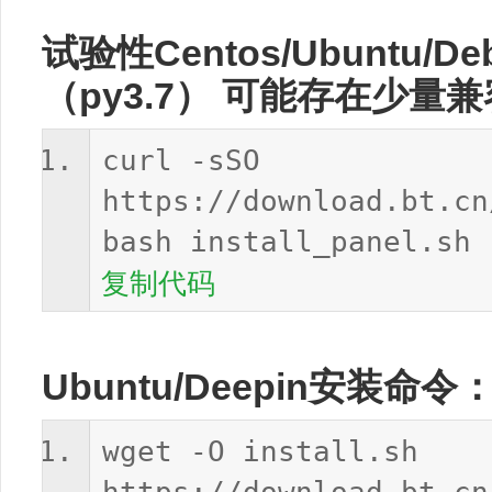
试验性Centos/Ubuntu/D
（py3.7） 可能存在少
curl -sSO
https://download.bt.cn
bash install_panel.sh 
复制代码
Ubuntu/Deepin安装命令
wget -O install.sh