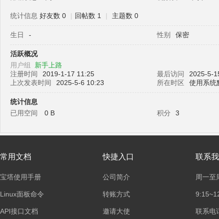
统计信息
好友数 0
|
回帖数 1
|
主题数 0
生日
-
性别
保密
塔
活跃概况
用户组
新手上路
注册时间
2019-1-17 11:25
最后访问
2025-5-1
上次发表时间
2025-5-6 10:23
所在时区
使用系统
统计信息
已用空间
0 B
积分
3
面
常用文档
快捷入口
联系我
宝塔使用手册
公司简介
周一至
Linux面板命令
转账方式
9:15~1
API接口文档
邀请大使
联系电话：