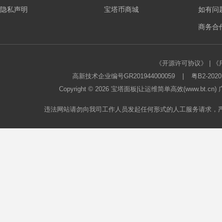
隐私声明
宝塔币商城
如有问
板
商务合作
《开源许可协议》
|
《
高新技术企业编号GR201944000059
|
粤B2-2020
Copyright © 2026
宝塔面板
|让运维简单高效(www.bt.c
违法网站请勿向我司工作人员发起任何形式的人工服务请求，
论
坛