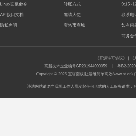
Linux面板命令
转账方式
9:15~1
板
API接口文档
邀请大使
联系电话：
隐私声明
宝塔币商城
如有问
商务合作
《开源许可协议》
|
《
高新技术企业编号GR201944000059
|
粤B2-2020
论
Copyright © 2026
宝塔面板
|让运维简单高效(www.bt.c
违法网站请勿向我司工作人员发起任何形式的人工服务请求，
坛