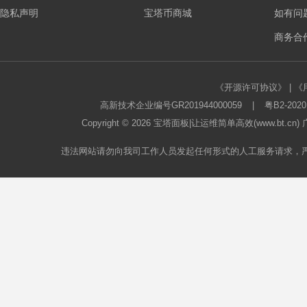
隐私声明
宝塔币商城
如有问
板
商务合作
《开源许可协议》
|
《
高新技术企业编号GR201944000059
|
粤B2-2020
Copyright © 2026
宝塔面板
|让运维简单高效(www.bt.c
违法网站请勿向我司工作人员发起任何形式的人工服务请求，
论
坛