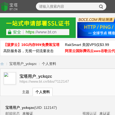
【菠萝云】16G内存99¥免费装宝塔
RakSmart 美国VPS仅$3.99
高防服务器，无视一切流量攻击
阿里云国际腾讯云aws谷歌云
宝塔用户_yckqzc
个人资料
宝塔用户_yckqzc
https://www.bt.cn/bbs/?112147
宝
›
›
主题
个人资料
宝塔用户_yckqzc
(UID: 112147)
邮箱状态
未验证
视频认证
未认证