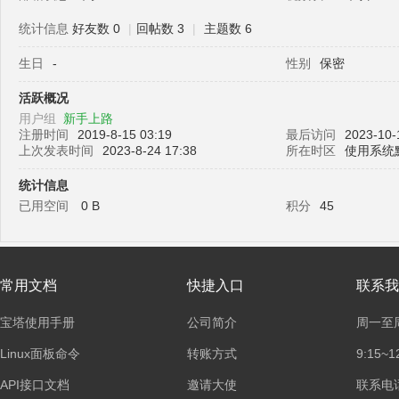
统计信息
好友数 0
|
回帖数 3
|
主题数 6
生日
-
性别
保密
塔
活跃概况
用户组
新手上路
注册时间
2019-8-15 03:19
最后访问
2023-10-
上次发表时间
2023-8-24 17:38
所在时区
使用系统
统计信息
已用空间
0 B
积分
45
面
常用文档
快捷入口
联系我
宝塔使用手册
公司简介
周一至
Linux面板命令
转账方式
9:15~1
API接口文档
邀请大使
联系电话：