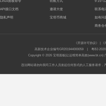
Linux面板命令
转账方式
9:15~1
板
API接口文档
邀请大使
联系电话：
隐私声明
宝塔币商城
如有问
商务合作
《开源许可协议》
|
《
高新技术企业编号GR201944000059
|
粤B2-2020
Copyright © 2026
宝塔面板
|让运维简单高效(www.bt.c
论
违法网站请勿向我司工作人员发起任何形式的人工服务请求，
坛