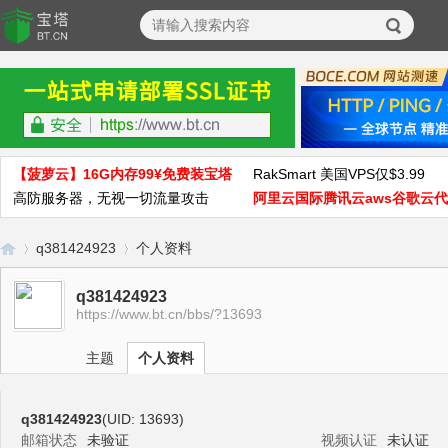
【菠萝云】16G内存99¥免费装宝塔
RakSmart 美国VPS仅$3.99
高防服务器，无视一切流量攻击
阿里云国际腾讯云aws谷歌云
q381424923
个人资料
q381424923
https://www.bt.cn/bbs/?13693
宝
›
›
主题
个人资料
q381424923
(UID: 13693)
邮箱状态
未验证
视频认证
未认证