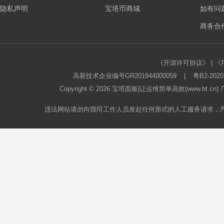
隐私声明
宝塔币商城
如有问
板
商务合作
《开源许可协议》
|
《
高新技术企业编号GR201944000059
|
粤B2-2020
Copyright © 2026
宝塔面板
|让运维简单高效(www.bt.c
违法网站请勿向我司工作人员发起任何形式的人工服务请求，
论
坛