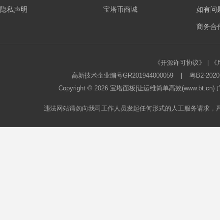
隐私声明
宝塔币商城
如有问
板
商务合作
《开源许可协议》
|
《
高新技术企业编号GR201944000059
|
粤B2-2020
Copyright © 2026
宝塔面板
|让运维简单高效(www.bt.c
违法网站请勿向我司工作人员发起任何形式的人工服务请求，
论
坛