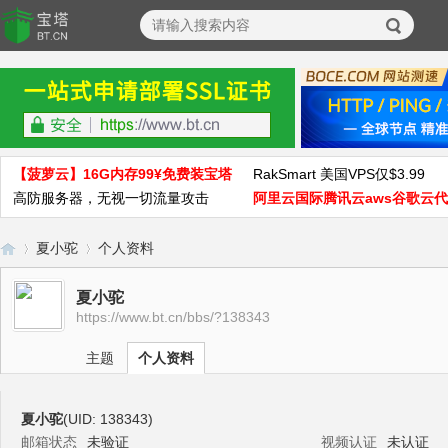
【菠萝云】16G内存99¥免费装宝塔
RakSmart 美国VPS仅$3.99
高防服务器，无视一切流量攻击
阿里云国际腾讯云aws谷歌云
夏小驼
个人资料
夏小驼
https://www.bt.cn/bbs/?138343
宝
›
›
主题
个人资料
夏小驼
(UID: 138343)
邮箱状态
未验证
视频认证
未认证