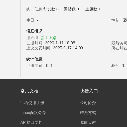
统计信息
好友数 0
|
回帖数 4
|
主题数 1
生日
-
性别
保
塔
活跃概况
用户组
新手上路
注册时间
2020-1-11 18:08
最后访
上次发表时间
2025-6-17 14:09
所在时
统计信息
已用空间
0 B
积分
18
面
常用文档
快捷入口
宝塔使用手册
公司简介
Linux面板命令
转账方式
API接口文档
邀请大使