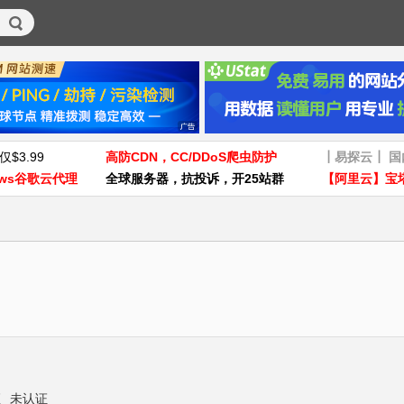
仅$3.99
高防CDN，CC/DDoS爬虫防护
┃易探云┃ 
ws谷歌云代理
全球服务器，抗投诉，开25站群
【阿里云】宝
证
未认证