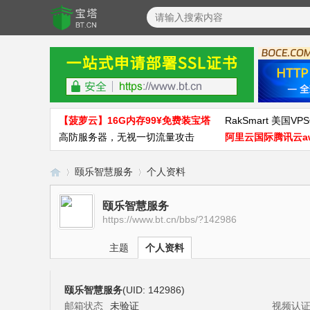
【菠萝云】16G内存99¥免费装宝塔
RakSmart 美国VPS
高防服务器，无视一切流量攻击
阿里云国际腾讯云a
颐乐智慧服务
个人资料
颐乐智慧服务
https://www.bt.cn/bbs/?142986
宝
›
›
主题
个人资料
颐乐智慧服务
(UID: 142986)
邮箱状态
未验证
视频认