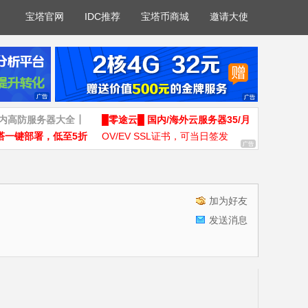
宝塔官网
IDC推荐
宝塔币商城
邀请大使
国内高防服务器大全┃
█零途云█ 国内/海外云服务器35/月
塔一键部署，低至5折
OV/EV SSL证书，可当日签发
加为好友
发送消息