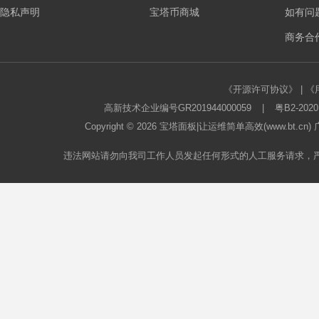
隐私声明
宝塔币商城
如有问
板
商务合作
《开源许可协议》
|
《
高新技术企业编号GR201944000059
|
粤B2-2020
Copyright © 2026
宝塔面板
|让运维简单高效(www.bt.c
违法网站请勿向我司工作人员发起任何形式的人工服务请求，
论
坛