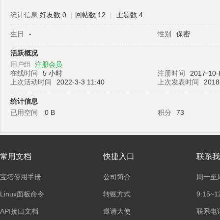
统计信息
好友数 0
|
回帖数 12
|
主题数 4
生日
-
性别
保密
塔
活跃概况
用户组
注册会员
在线时间
5 小时
注册时间
2017-10-
上次活动时间
2022-3-3 11:40
上次发表时间
2018
统计信息
已用空间
0 B
积分
73
面
常用文档
快捷入口
联系我
宝塔使用手册
公司简介
周一至
Linux面板命令
转账方式
9:15~1
API接口文档
邀请大使
联系电话：