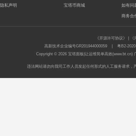
隐私声明
宝塔币商城
如有问
板
商务合作
《开源许可协议》
|
《
高新技术企业编号GR201944000059
|
粤B2-2020
Copyright © 2026
宝塔面板
|让运维简单高效(www.bt.c
违法网站请勿向我司工作人员发起任何形式的人工服务请求，
论
坛