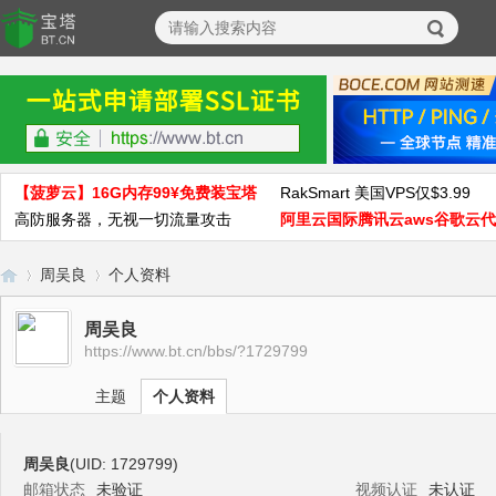
【菠萝云】16G内存99¥免费装宝塔
RakSmart 美国VPS仅$3.99
高防服务器，无视一切流量攻击
阿里云国际腾讯云aws谷歌云
周吴良
个人资料
周吴良
https://www.bt.cn/bbs/?1729799
宝
›
›
主题
个人资料
周吴良
(UID: 1729799)
邮箱状态
未验证
视频认证
未认证