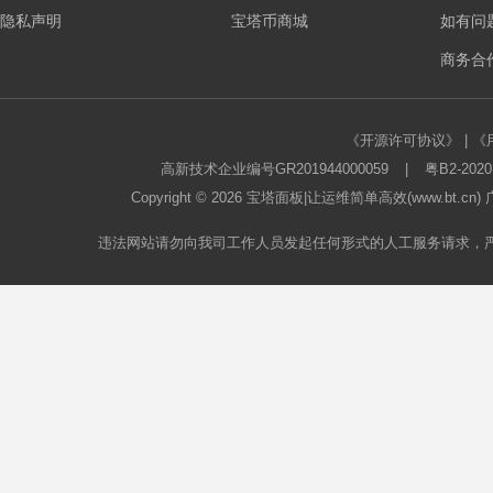
隐私声明
宝塔币商城
如有问
板
商务合作
《开源许可协议》
|
《
高新技术企业编号GR201944000059
|
粤B2-2020
Copyright © 2026
宝塔面板
|让运维简单高效(www.bt.c
违法网站请勿向我司工作人员发起任何形式的人工服务请求，
论
坛