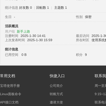
统计信息
好友数 0
|
回帖数 1
|
主题数 1
生日
-
性别
保密
塔
活跃概况
用户组
新手上路
注册时间
2025-1-30 14:41
最后访问
2025-1-3
上次发表时间
2025-1-30 15:59
所在时区
使用系统
统计信息
已用空间
0 B
积分
9
面
常用文档
快捷入口
联系我
宝塔使用手册
公司简介
周一至
Linux面板命令
转账方式
9:15~1
API接口文档
邀请大使
联系电话：