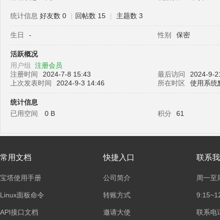
统计信息
好友数 0
|
回帖数 15
|
主题数 3
生日
-
性别
保密
塔
活跃概况
用户组
注册会员
注册时间
2024-7-8 15:43
最后访问
2024-9-2
上次发表时间
2024-9-3 14:46
所在时区
使用系统
统计信息
已用空间
0 B
积分
61
面
常用文档
快捷入口
联系我
宝塔使用手册
公司简介
周一至
Linux面板命令
转账方式
9:15~1
API接口文档
邀请大使
联系电话：