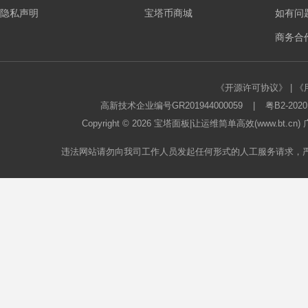
隐私声明
宝塔币商城
如有问
板
商务合作
《开源许可协议》
|
《
高新技术企业编号GR201944000059
|
粤B2-2020
Copyright © 2026
宝塔面板
|让运维简单高效(www.bt.c
违法网站请勿向我司工作人员发起任何形式的人工服务请求，
论
坛