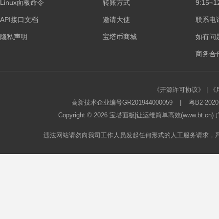
Linux面板命令
转账方式
9:15~1
板
API接口文档
邀请大使
联系电话：
隐私声明
宝塔币商城
如有问
商务合作
《开源许可协议》
|
《
高新技术企业编号GR201944000059
|
粤B2-2020
Copyright © 2026
宝塔面板
|让运维简单高效(www.bt.c
论
违法网站请勿向我司工作人员发起任何形式的人工服务请求，
坛