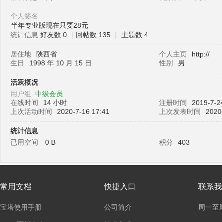
个人签名
半年专业版现在只要28元
统计信息
好友数 0
|
回帖数 135
|
主题数 4
塔
居住地
陕西省
个人主页
http://
生日
1998 年 10 月 15 日
性别
男
活跃概况
用户组
中级会员
在线时间
14 小时
注册时间
2019-7-2
上次活动时间
2020-7-16 17:41
上次发表时间
2020
统计信息
面
已用空间
0 B
积分
403
常用文档
快捷入口
联系我
宝塔使用手册
公司简介
周一至