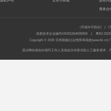
隐私声明
宝塔币商城
如有问
商务合作
板
《开源许可协议》
|
《
高新技术企业编号GR201944000059
|
粤B2-2020
Copyright © 2026
宝塔面板
|让运维简单高效(www.bt.c
违法网站请勿向我司工作人员发起任何形式的人工服务请求，
论
坛