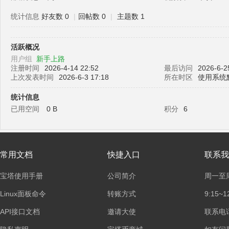
统计信息
好友数 0
|
回帖数 0
|
主题数 1
塔
活跃概况
用户组
新手上路
注册时间
2026-4-14 22:52
最后访问
2026-6-2
上次发表时间
2026-6-3 17:18
所在时区
使用系统
统计信息
已用空间
0 B
积分
6
面
常用文档
快捷入口
联系我
宝塔使用手册
公司简介
周一至
Linux面板命令
转账方式
9:15~1
API接口文档
邀请大使
联系电话：