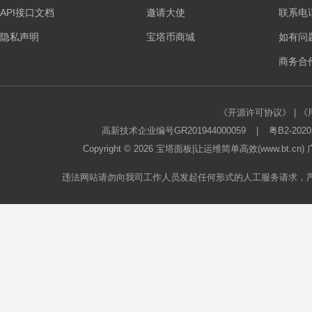
API接口文档
邀请大使
联系电话：
板
隐私声明
宝塔币商城
如有问
商务合作
《开源许可协议》
|
《
高新技术企业编号GR201944000059
|
粤B2-2020
Copyright © 2026
宝塔面板
|让运维简单高效(www.bt.c
论
违法网站请勿向我司工作人员发起任何形式的人工服务请求，
坛