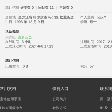
统计信息
好友数 0
|
回帖数 11
|
主题数 0
居住地
黑龙江省 哈尔滨市 松北区 松北街道
个人主页
http://
塔
生日
1993 年 12 月 9 日
学历
硕士
活跃概况
用户组
注册会员
在线时间
3 小时
注册时间
2017-12-
上次活动时间
2024-6-8 17:23
上次发表时间
2018
统计信息
已用空间
0 B
积分
57
面
常用文档
快捷入口
联系我
宝塔使用手册
公司简介
周一至
Linux面板命令
转账方式
9:15~1