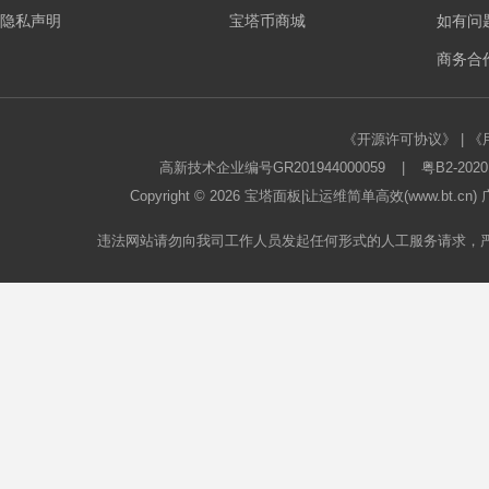
隐私声明
宝塔币商城
如有问
板
商务合作
《开源许可协议》
|
《
高新技术企业编号GR201944000059
|
粤B2-2020
Copyright © 2026
宝塔面板
|让运维简单高效(www.bt.c
违法网站请勿向我司工作人员发起任何形式的人工服务请求，
论
坛