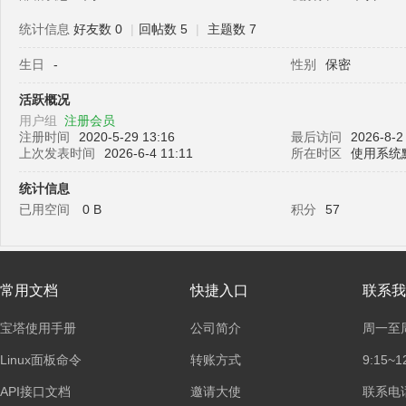
统计信息
好友数 0
|
回帖数 5
|
主题数 7
生日
-
性别
保密
塔
活跃概况
用户组
注册会员
注册时间
2020-5-29 13:16
最后访问
2026-8-2
上次发表时间
2026-6-4 11:11
所在时区
使用系统
统计信息
已用空间
0 B
积分
57
面
常用文档
快捷入口
联系我
宝塔使用手册
公司简介
周一至
Linux面板命令
转账方式
9:15~1
API接口文档
邀请大使
联系电话：