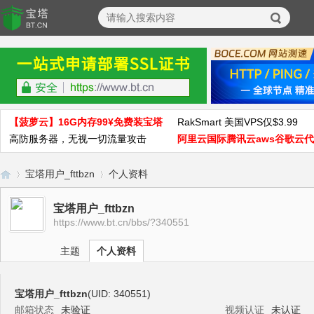
【菠萝云】16G内存99¥免费装宝塔
RakSmart 美国VPS仅$3.99
高防服务器，无视一切流量攻击
阿里云国际腾讯云aws谷歌云
宝塔用户_fttbzn
个人资料
宝塔用户_fttbzn
https://www.bt.cn/bbs/?340551
宝
›
›
主题
个人资料
宝塔用户_fttbzn
(UID: 340551)
邮箱状态
未验证
视频认证
未认证