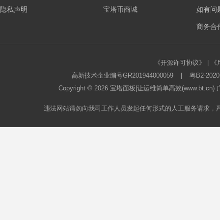
隐私声明
宝塔币商城
如有问
板
商务合作
《开源许可协议》
|
《
高新技术企业编号GR201944000059
|
粤B2-2020
Copyright © 2026
宝塔面板
|让运维简单高效(www.bt.c
违法网站请勿向我司工作人员发起任何形式的人工服务请求，
论
坛