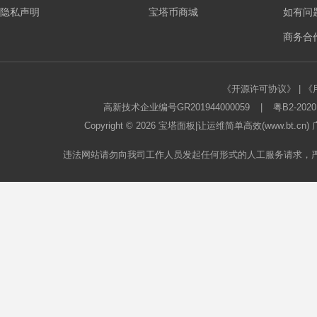
隐私声明
宝塔币商城
如有问
板
商务合作
《开源许可协议》
|
《
高新技术企业编号GR201944000059
|
粤B2-2020
Copyright © 2026
宝塔面板
|让运维简单高效(www.bt.c
违法网站请勿向我司工作人员发起任何形式的人工服务请求，
论
坛