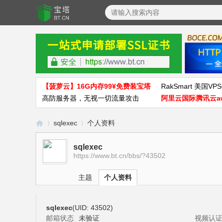
【菠萝云】16G内存99¥免费装宝塔
RakSmart 美国VPS
高防服务器，无视一切流量攻击
阿里云国际腾讯云a
sqlexec
个人资料
sqlexec
https://www.bt.cn/bbs/?43502
宝
›
›
主题
个人资料
sqlexec
(UID: 43502)
邮箱状态
未验证
视频认