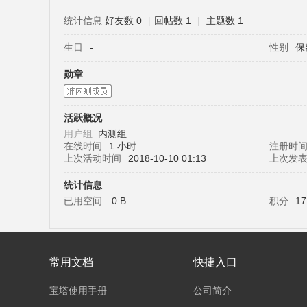
统计信息
好友数 0
|
回帖数 1
|
主题数 1
生日
-
性别
保
塔
勋章
活跃概况
用户组
内测组
在线时间
1 小时
注册时
上次活动时间
2018-10-10 01:13
上次发
统计信息
面
已用空间
0 B
积分
17
常用文档
快捷入口
宝塔使用手册
公司简介