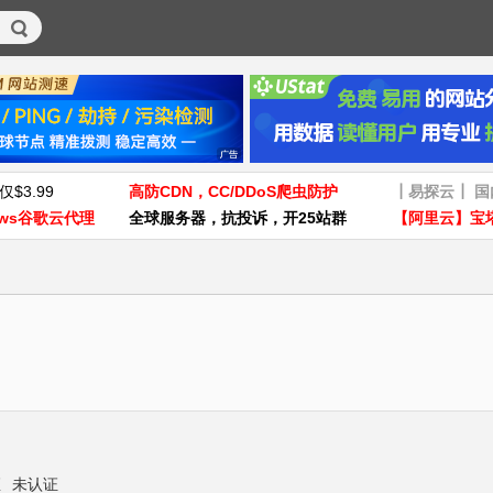
仅$3.99
高防CDN，CC/DDoS爬虫防护
┃易探云┃ 
ws谷歌云代理
全球服务器，抗投诉，开25站群
【阿里云】宝
证
未认证