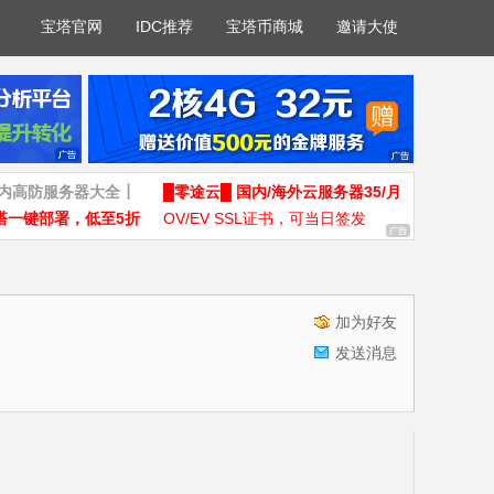
宝塔官网
IDC推荐
宝塔币商城
邀请大使
国内高防服务器大全┃
█零途云█ 国内/海外云服务器35/月
塔一键部署，低至5折
OV/EV SSL证书，可当日签发
加为好友
发送消息