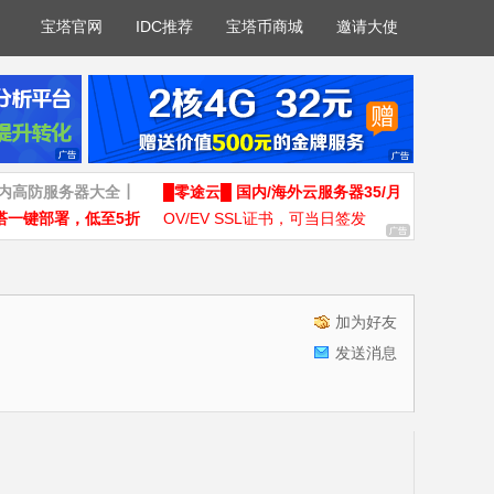
宝塔官网
IDC推荐
宝塔币商城
邀请大使
国内高防服务器大全┃
█零途云█ 国内/海外云服务器35/月
塔一键部署，低至5折
OV/EV SSL证书，可当日签发
加为好友
发送消息