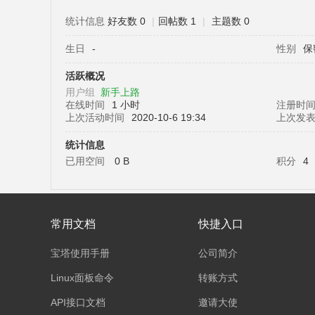
统计信息
好友数 0
|
回帖数 1
|
主题数 0
生日
-
性别
保
塔
活跃概况
用户组
新手上路
在线时间
1 小时
注册时
上次活动时间
2020-10-6 19:34
上次发
统计信息
已用空间
0 B
积分
4
面
常用文档
快捷入口
宝塔使用手册
公司简介
Linux面板命令
转账方式
API接口文档
邀请大使