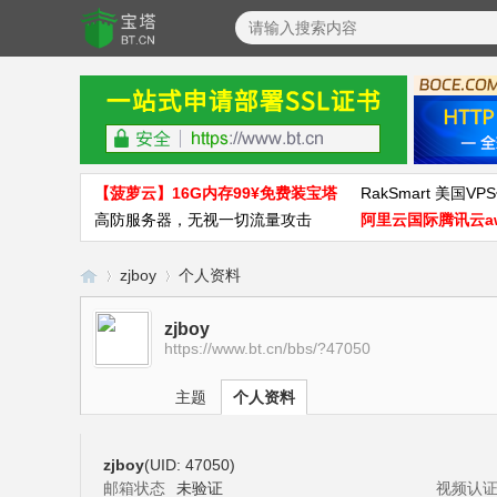
【菠萝云】16G内存99¥免费装宝塔
RakSmart 美国VPS
高防服务器，无视一切流量攻击
阿里云国际腾讯云a
zjboy
个人资料
zjboy
https://www.bt.cn/bbs/?47050
宝
›
›
主题
个人资料
zjboy
(UID: 47050)
邮箱状态
未验证
视频认