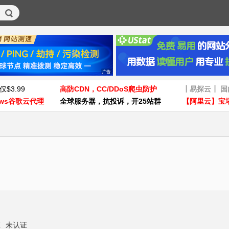
仅$3.99
高防CDN，CC/DDoS爬虫防护
┃易探云┃ 
ws谷歌云代理
全球服务器，抗投诉，开25站群
【阿里云】宝
证
未认证