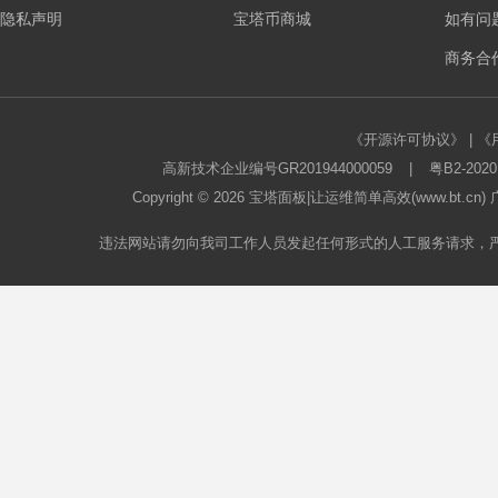
隐私声明
宝塔币商城
如有问
板
商务合作
《开源许可协议》
|
《
高新技术企业编号GR201944000059
|
粤B2-2020
Copyright © 2026
宝塔面板
|让运维简单高效(www.bt.c
违法网站请勿向我司工作人员发起任何形式的人工服务请求，
论
坛