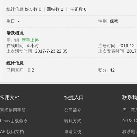
统计信息
好友数 0
|
回帖数 2
|
主题数 6
生日
-
性别
保密
塔
活跃概况
用户组
新手上路
在线时间
4 小时
注册时间
2016-12-
上次活动时间
2017-7-23 22:05
上次发表时间
2017
统计信息
已用空间
0 B
积分
42
面
常用文档
快捷入口
联系我
宝塔使用手册
公司简介
周一至
Linux面板命令
转账方式
9:15~1
API接口文档
邀请大使
联系电话：