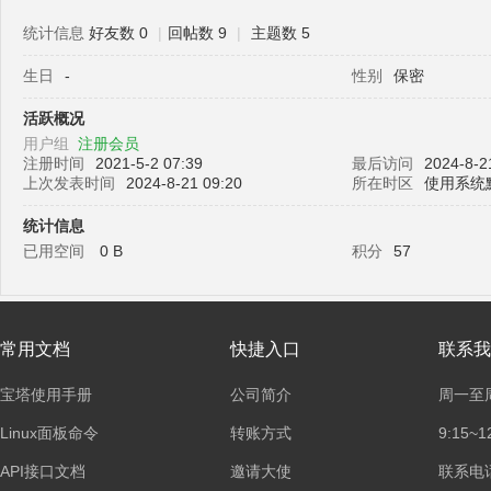
统计信息
好友数 0
|
回帖数 9
|
主题数 5
生日
-
性别
保密
塔
活跃概况
用户组
注册会员
注册时间
2021-5-2 07:39
最后访问
2024-8-2
上次发表时间
2024-8-21 09:20
所在时区
使用系统
统计信息
已用空间
0 B
积分
57
面
常用文档
快捷入口
联系我
宝塔使用手册
公司简介
周一至
Linux面板命令
转账方式
9:15~1
API接口文档
邀请大使
联系电话：