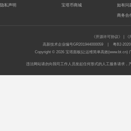
隐私声明
宝塔币商城
如有问
板
商务合作
《开源许可协议》
|
《
高新技术企业编号GR201944000059
|
粤B2-2020
Copyright © 2026
宝塔面板
|让运维简单高效(www.bt.c
违法网站请勿向我司工作人员发起任何形式的人工服务请求，
论
坛