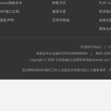
Linux面板命令
转账方式
9:15~1
板
API接口文档
邀请大使
联系电话：
隐私声明
宝塔币商城
如有问
商务合作
《开源许可协议》
|
《
高新技术企业编号GR201944000059
|
粤B2-2020
论
Copyright © 2026
宝塔面板
|让运维简单高效(www.bt.c
违法网站请勿向我司工作人员发起任何形式的人工服务请求，
坛